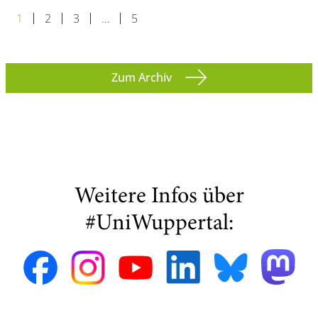
1
2
3
…
5
Zum Archiv
Weitere Infos über
#UniWuppertal: