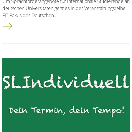
Um Sprachförderangebote für internationale Studierende an
deutschen Universitäten geht es in der Veranstaltungsreihe
FIT Fokus des Deutschen…
Bergische Universität Wuppertal stellt Good-Practice-Format 