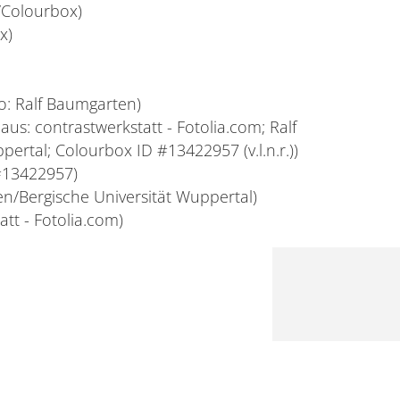
/Colourbox)
x)
o: Ralf Baumgarten)
us: contrastwerkstatt - Fotolia.com; Ralf
ertal; Colourbox ID #13422957 (v.l.n.r.))
#13422957)
en/Bergische Universität Wuppertal)
att - Fotolia.com)