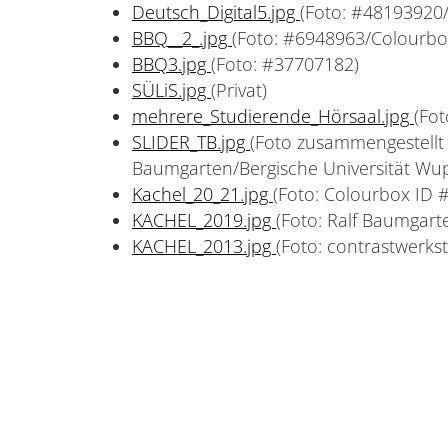
Deutsch_Digital5.jpg
(Foto: #48193920
BBQ__2_.jpg
(Foto: #6948963/Colourbo
BBQ3.jpg
(Foto: #37707182)
SÜLiS.jpg
(Privat)
mehrere_Studierende_Hörsaal.jpg
(Fot
SLIDER_TB.jpg
(Foto zusammengestellt a
Baumgarten/Bergische Universität Wupp
Kachel_20_21.jpg
(Foto: Colourbox ID 
KACHEL_2019.jpg
(Foto: Ralf Baumgart
KACHEL_2013.jpg
(Foto: contrastwerkst