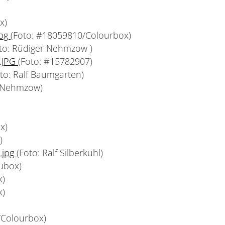
x)
jpg
(Foto: #18059810/Colourbox)
to: Rüdiger Nehmzow )
n.JPG
(Foto: #15782907)
oto: Ralf Baumgarten)
r Nehmzow)
x)
)
.jpg
(Foto: Ralf Silberkuhl)
ubox)
k)
k)
/Colourbox)