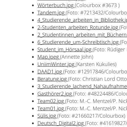
Wörterbuch.jpg
(Colourbox #3673 )
Tandem.jpg
(Foto: #7213432/Colourbo
4_Studierende_arbeiten_in_Bibliothek.
2-Studenten_arbeiten_Rotunde.jpg
(Fo
2_Studentinnen_arbeiten_mit_Bücher
6_Studierende_um-Schreibtisch.jpg
(F
Student_im_Hörsaal.jpg
(Foto: Rüdige
Map.jpeg
(Annette John)
UniimWinter.jpg
(Karsten Kukulies)
DAAD1.jpg
(Foto: #12917846/Colourbo
Beratung.jpg
(Foto: Christian Lord Otto
3_Studierende_lachend_Nahaufnahme
Gasthörer2.jpg
(Foto: #48224486/Colo
Team02.jpg
(Foto: M.-C. Mentzel/P. Nic
Team01.jpg
(Foto: M.-C. Mentzel/P. Nic
Sülis.jpg
(Foto: #21660217/Colourbox)
Deutsch_Digital2.jpg
(Foto: #41619827