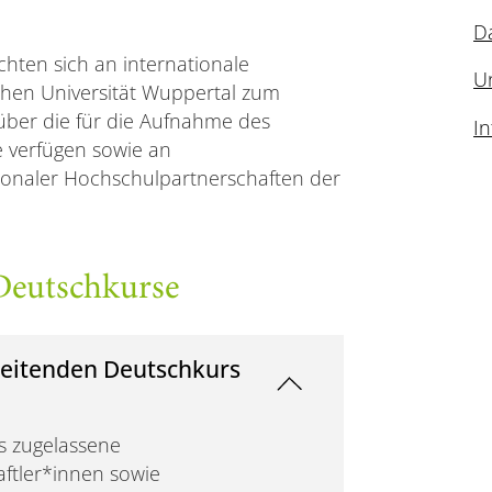
D
hten sich an internationale
Un
schen Universität Wuppertal zum
ber die für die Aufnahme des
I
 verfügen sowie an
onaler Hochschulpartnerschaften der
Deutschkurse
reitenden Deutschkurs
s zugelassene
ftler*innen sowie