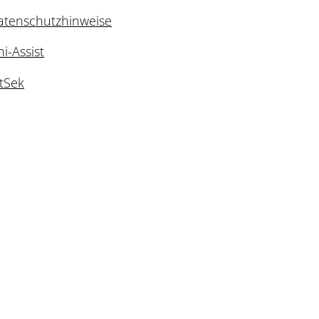
atenschutzhinweise
i-Assist
ntSek