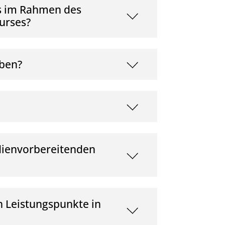
es im Rahmen des
urses?
rben?
udienvorbereitenden
 Leistungspunkte in