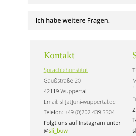
Ich habe weitere Fragen.
Kontakt
Sprachlehrinstitut
T
Gaußstraße 20
M
1
42119 Wuppertal
F
Email: sli[at]uni-wuppertal.de
Z
Telefon: +49 (0)202 439 3304
T
Folgt uns auf Instagram unter
@
sli_buw
s